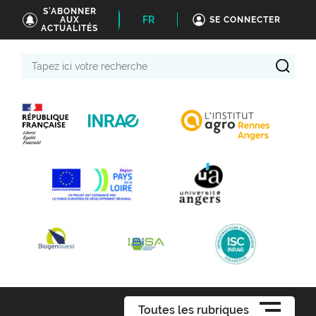
S'ABONNER
FR
AUX
SE CONNECTER
ACTUALITÉS
Tapez
ici
votre
recherche
Toutes les rubriques